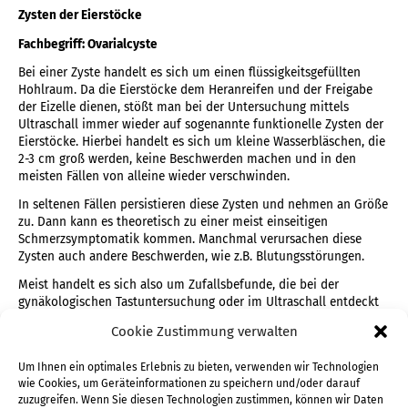
Zysten der Eierstöcke
Fachbegriff: Ovarialcyste
Bei einer Zyste handelt es sich um einen flüssigkeitsgefüllten
Hohlraum. Da die Eierstöcke dem Heranreifen und der Freigabe
der Eizelle dienen, stößt man bei der Untersuchung mittels
Ultraschall immer wieder auf sogenannte funktionelle Zysten der
Eierstöcke. Hierbei handelt es sich um kleine Wasserbläschen, die
2-3 cm groß werden, keine Beschwerden machen und in den
meisten Fällen von alleine wieder verschwinden.
In seltenen Fällen persistieren diese Zysten und nehmen an Größe
zu. Dann kann es theoretisch zu einer meist einseitigen
Schmerzsymptomatik kommen. Manchmal verursachen diese
Zysten auch andere Beschwerden, wie z.B. Blutungsstörungen.
Meist handelt es sich also um Zufallsbefunde, die bei der
gynäkologischen Tastuntersuchung oder im Ultraschall entdeckt
werden. Eine Behandlung ist zunächst nicht erforderlich. Eine
Cookie Zustimmung verwalten
Kontrolle erfolgt nach 3 – 4 Monaten. Bei Größenzunahme oder
Beschwerden, kann in seltenen Fällen eine Bauchspiegelung zur
Um Ihnen ein optimales Erlebnis zu bieten, verwenden wir Technologien
Entfernung indiziert sein.
wie Cookies, um Geräteinformationen zu speichern und/oder darauf
Anders verhält es sich mit Neubildungen am Eierstock, die nicht
zuzugreifen. Wenn Sie diesen Technologien zustimmen, können wir Daten